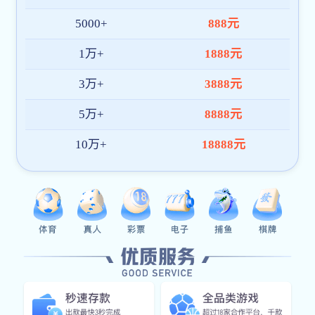
中超联赛热度持续稳定跨年赛制改革需加快推进步伐
2026-08-04
17 次阅读