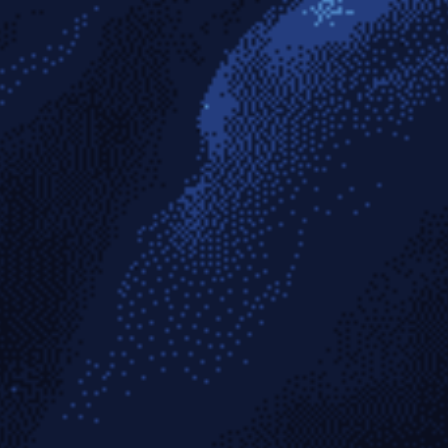
及敢于挑战的重要性始终不可忽视。这些品质构
此外，他们对于年轻球员来说，也是不断创新和
缩、不放弃，以坚韧不拔之姿迎接挑战，是所有
告诉我们，要善于利用自身优势，将自身特色发
最后，两位传奇人物不仅仅是体育界中的佼佼者
努力改变了许多人的人生轨迹，这本身就是一种
就一定能实现梦想。
总结：
综上所述，里德所言不虚：科比与艾弗森确实是
的意义。从技术层面来看，两人的进攻风格均具
影响对手，为自己所在球队创造有利条件；同时
并引导现代篮球的发展方向。