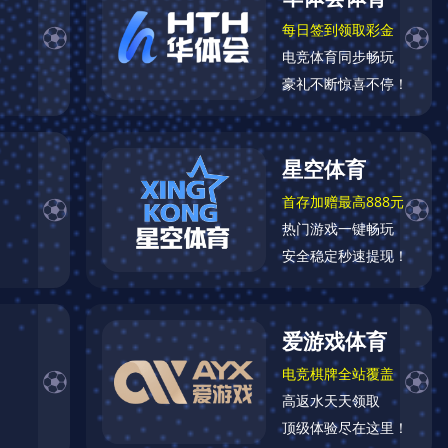
的体育服务。
2026-07-05 15:16
51 次阅读
而如何对付那些极具进攻威胁的球员更是考
比·布莱恩特和艾弗森为最难防守的球员，
具备摧毁对手信心的能力。本文将从多个角