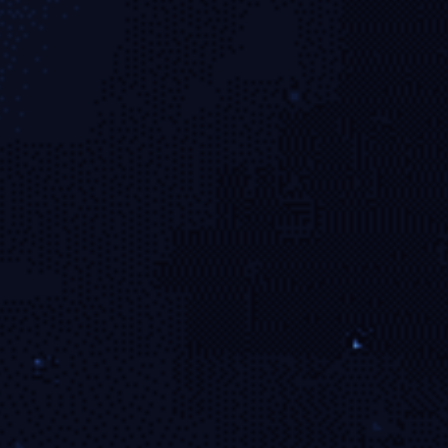
深入思考的问题。在未来，无论身处哪个领
向更高峰，实现更大价值！
下一篇：
CUBAL女子组24强赛次日综述清华