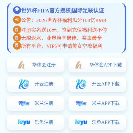
从这里开始
覆盖实时赛事、专业数据、高清视频，
星空体育
APP
与网页版为您提供便捷的体育服务。
APP下载
网页版入口
首页
/
体育看点
/ 正文
2026-06-29 03:28
59 次阅读
马竞总监期待阿尔瓦雷斯履行合同并长期