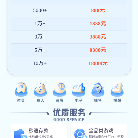
1、阿尔瓦雷斯的个人能力
阿尔瓦雷斯作为一名年轻前锋，其个人能力得到了广
泛认可。他在场上的速度和敏捷性使得他能够迅速突
破对方防线，为球队创造机会。此外，他敏锐的进攻
意识和精准的射门技术也让他在比赛中屡次破门。这
些才能使得他不仅仅是一名普通前锋，更是能够改变
比赛局势的重要球员。
此外，阿尔瓦雷斯在与队友配合时表现出的默契也是
其个人能力的一部分。他善于找到最佳位置，与中场
球员形成良好的传接配合，从而提升整个进攻体系的
效率。这种团队合作意识是现代足球不可或缺的一
环，也是马竞所需的重要特质。
最后，阿尔瓦雷斯具备极强的发展潜力。尽管他仍处