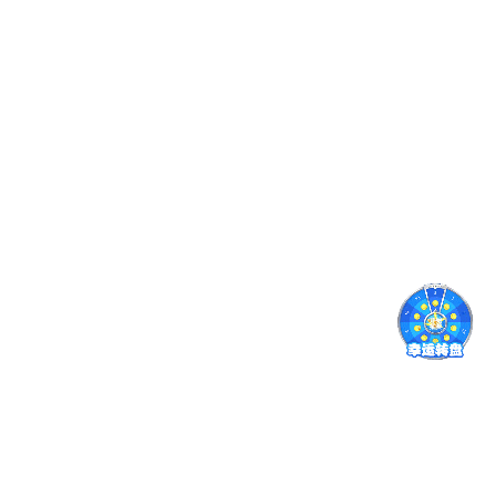
围的人。这种精神力量能够增强全队士气，并且在逆
境中保持冷静，这对于任何一支追求胜利的团队都是
尤为珍贵的品质。
因此，总监对于阿尔瓦雷斯履行合同并长期留队寄予
厚望，不仅仅因为他的个人表现，更因为他能带动整
个团队向更高目标迈进。这样的角色定位，也让马竞
管理层深信续约的重要性和必要性。
3、与其他球员的配合
当今足球越来越强调团队配合，而阿尔瓦雷斯恰恰能
够与队伍中的其他成员形成良好的化学反应。例如，
在与马竞其他攻击型球员如科凯和菲利克斯搭档时，
他展现出了极佳的默契，无论是在传切配合还是跑位
策应方面，都能做到心领神会。