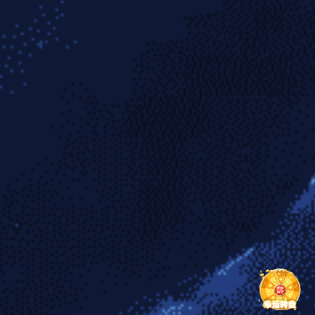
马竞未来充满期待。这些小将在过去几轮比
彩瞬间。其中，一些小将在替补上场时表现
，也为整个团队注入了新鲜血液。他们敢于
时，这种“青训”政策也彰显了马竞重视培
基础。
，但他们充满激情与斗志，在关键时刻往往
惧压力，勇于挑战，这对于球队而言无疑是
个不小的打击。作为一名具备良好技术和潜
精彩发挥让球迷看到了他的巨大潜力，如今