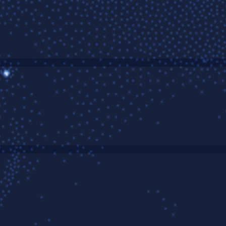
事、专业数据、高清视频，
星空体育APP
与网页版为您提供便捷
APP下载
网页版入口
在西甲联赛即将收官之际，马德里竞技俱乐部公
的核心球员领衔出征，而年轻小将也获得了入选
参加这场关键的收官战。这一决定引发了外界对