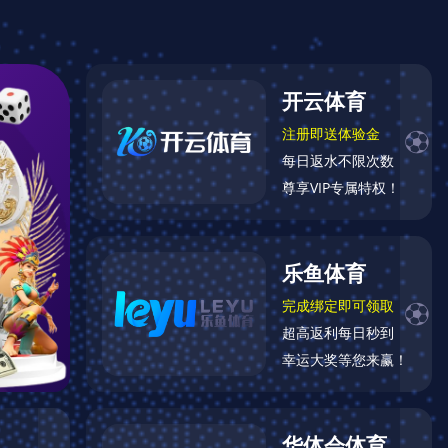
注册入口
始