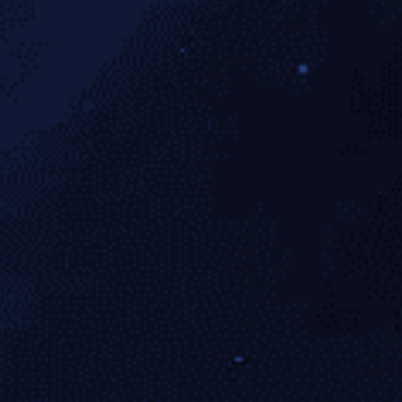
4次
，而门将李昊则成为了全场...
人
尤其是像字母哥这样的超级...