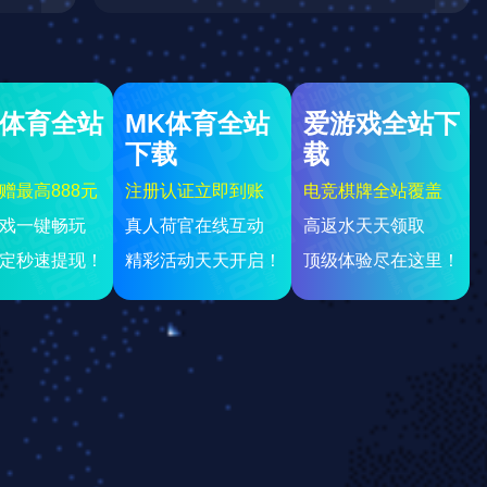
重要性、小将们的表现、阿尔马达缺席的影
用不可忽视。在本赛季中，他不仅是球队的
他独特的技术风格和敏锐的比赛嗅觉使他在
内外都非常受队友尊敬。作为经验丰富的球
快速融入高强度的竞争环境。在本场收官战
束前再为自己争取一些荣誉。他渴望通过出
接下一个赛季的新挑战。