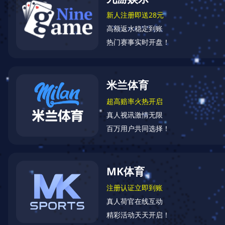
覆盖实时赛
首页
/
体育看点
/ 正文