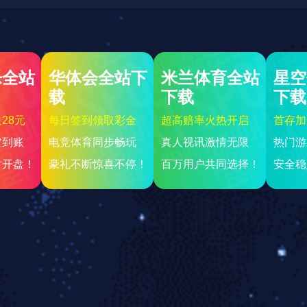
四个方面详细剖析这一大名单，包括格列兹曼的
响，以及马竞整体赛季表现与未来展望。
1、格列兹曼的重要性
格列兹曼作为马竞的进攻核心，其在球队中的作
首发前锋，更是进攻端的重要组织者和得分手。
关键时刻能够为球队带来胜利。
此外，格列兹曼还承担着领导角色，他在更衣室
员，他经常在比赛中激励年轻队员，并帮助他们
中，他肩负起带领全队争取胜利的重要责任。
而且，从个人层面来看，格列兹曼希望在赛季结
色表现赢得更多球迷支持，也希望以最佳状态迎
2、小将们的表现